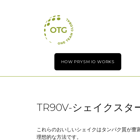
Skip
to
content
HOW PRYSM IO WORKS
TR90V-シェイクス
これらのおいしいシェイクはタンパク質が豊
理想的な方法です。