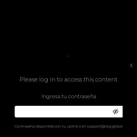
X
Please log in to access this content
Ingresa tu contraseña
Contraseña disponible con tu upline o en
support@otg.global