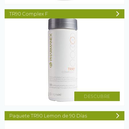
TR90 Complex F
DESCUBRE
Paquete TR90 Lemon de 90 Días