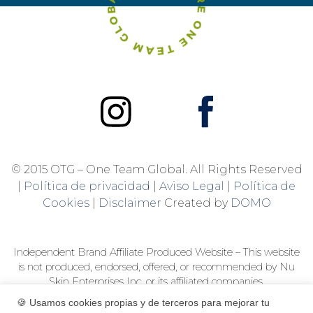
© 2015 OTG – One Team Global. All Rights Reserved
|
Política de privacidad
|
Aviso Legal
|
Política de
Cookies
|
Disclaimer
Created by
DOMO
Independent Brand Affiliate Produced Website – This website
is not produced, endorsed, offered, or recommended by Nu
Skin Enterprises Inc. or its affiliated companies.
This website is not a Nu Skin product catalogue, but a product
🍪 Usamos cookies propias y de terceros para mejorar tu
guide. The purchase of any Nu Skin/Pharmanex product,