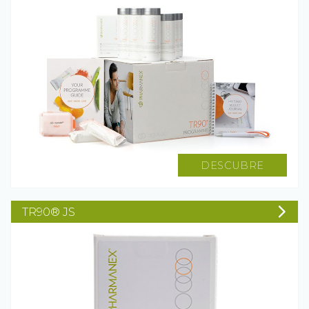
DESCUBRE
TR90® JS